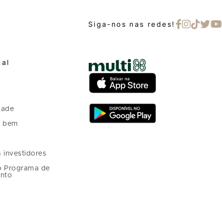
Siga-nos nas redes!
nal
dade
o bem
 investidores
o Programa de
nto