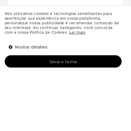
Informações
Nós utilizamos cookies e tecnologias semelhantes para
aperfeiçoar sua experiência em nossa plataforma,
personalizar nossa publicidade e recomendar conteúdo de
seu interesse. Ao continuar navegando, você concorda
com a nossa Política de Cookies.
Ler mais
Mostrar detalhes
Tem benefícios 
Abrir
esperando por você!
Salvar e Fechar
Baixe agora o app Multi