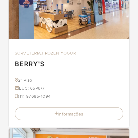
SORVETERIA,FROZEN YOGURT
BERRY'S
2º Piso
LUC: 65P6/7
(11) 97685-1094
Informações