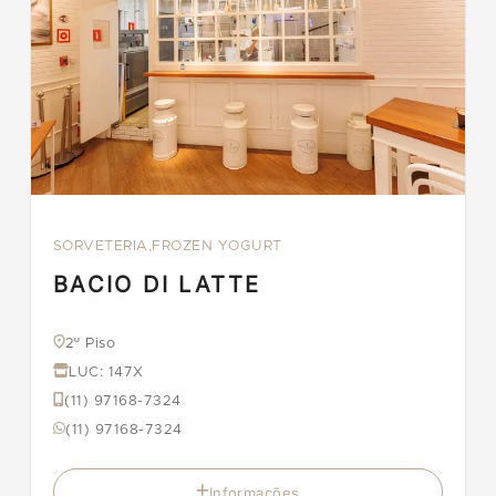
SORVETERIA,FROZEN YOGURT
BACIO DI LATTE
2º Piso
LUC: 147X
(11) 97168-7324
(11) 97168-7324
Informações