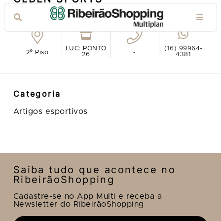
Ver no mapa
LUC: PONTO
(16) 99964-
2º Piso
-
26
4381
Categoria
Artigos esportivos
Saiba tudo que acontece no
RibeirãoShopping
Cadastre-se no App Multi e receba a
Newsletter do RibeirãoShopping