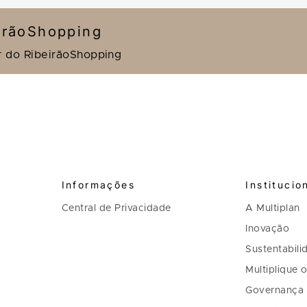
irãoShopping
r do RibeirãoShopping
Informações
Institucio
Central de Privacidade
A Multiplan
Inovação
Sustentabili
Multiplique 
Governança