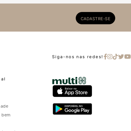
CADASTRE-SE
Siga-nos nas redes!
nal
dade
o bem