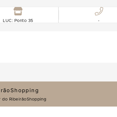
LUC: Ponto 35
-
irãoShopping
r do RibeirãoShopping