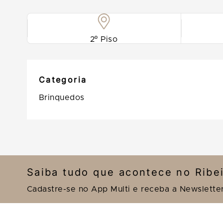
2º Piso
Categoria
Brinquedos
Saiba tudo que acontece no Ribe
Cadastre-se no App Multi e receba a Newslette