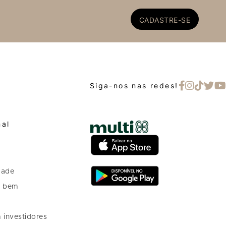
CADASTRE-SE
Siga-nos nas redes!
nal
dade
o bem
 investidores