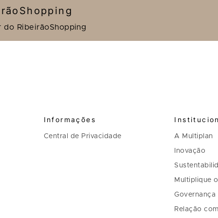
irãoShopping
r do RibeirãoShopping
Informações
Institucio
Central de Privacidade
A Multiplan
Inovação
Sustentabili
Multiplique 
Governança
Relação com