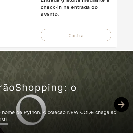
Entrada gratuita mediante a
check-in na entrada do
evento.
Confira
irãoShopping: o
pelo nome de Python. A coleção NEW CODE chega ao
sti