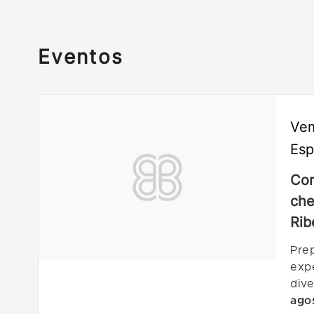
Eventos
Vem
Esp
Cor
che
Rib
Pre
exp
div
ago