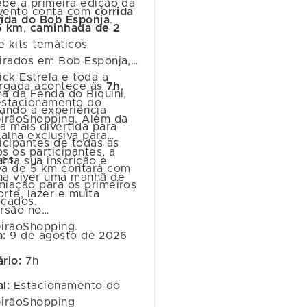
ebe a primeira edição da
vento conta com
corrida
rida do Bob Esponja
.
5 km
,
caminhada de 2
 kits temáticos
pirados em Bob Esponja,
ick Estrela e toda a
argada acontece às
7h
,
a da Fenda do Biquíni,
estacionamento do
nando a experiência
eirãoShopping. Além da
a mais divertida para
alha exclusiva para
icipantes de todas as
s os participantes, a
es.
nta sua inscrição e
va de 5 km contará com
ha viver uma manhã de
miação para os primeiros
rte, lazer e muita
ocados.
ersão no
eirãoShopping.
a:
9 de agosto de 2026
rio:
7h
l:
Estacionamento do
eirãoShopping