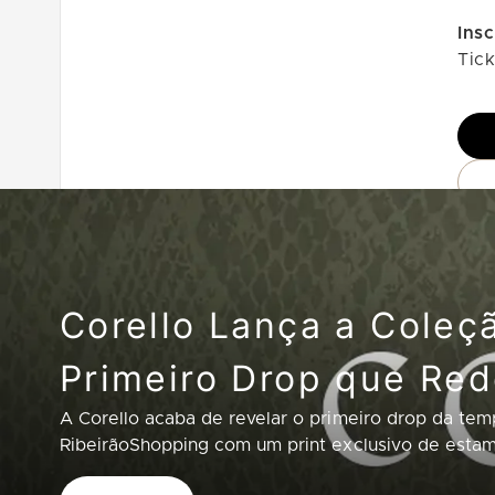
Insc
Tick
Corello Lança a Coleç
Primeiro Drop que Red
A Corello acaba de revelar o primeiro drop da t
RibeirãoShopping com um print exclusivo de esta