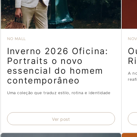
NO MALL
NOV
Inverno 2026 Oficina:
O
Portraits o novo
R
essencial do homem
A no
contemporâneo
reaf
tran
atua
Uma coleção que traduz estilo, rotina e identidade
hom
Ver post