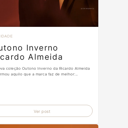
IDADE
utono Inverno
icardo Almeida
va coleção Outono Inverno da Ricardo Almeida
irmou aquilo que a marca faz de melhor:
sformar a alfaiataria clássica em uma expressão
l, elegante e absolutamente conectada com o
em contemporâneo.
Ver post