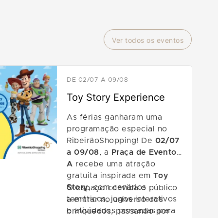
Ver todos os eventos
DE 02/07 A 09/08
Toy Story Experience
As férias ganharam uma
programação especial no
RibeirãoShopping! De
02/07
a 09/08
, a
Praça de Eventos
A
recebe uma atração
gratuita inspirada em
Toy
Story
, com cenários
O espaço convida o público
temáticos, jogos interativos
a entrar no universo dos
e atividades pensadas para
brinquedos, passando por