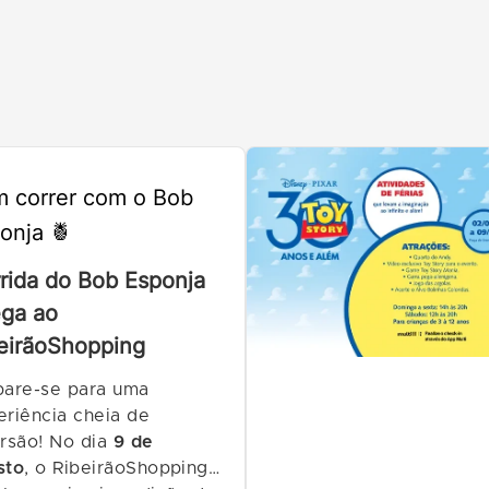
 correr com o Bob
onja 🍍
rida do Bob Esponja
ga ao
eirãoShopping
pare-se para uma
eriência cheia de
ersão! No dia
9 de
sto
, o RibeirãoShopping