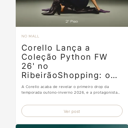
NO MALL
Corello Lança a
Coleção Python FW
26' no
RibeirãoShopping: o
Primeiro Drop que
A Corello acaba de revelar o primeiro drop da
Redefine o Inverno
temporada outono-inverno 2026, e a protagonista
atende pelo nome de Python. A coleção NEW CODE
chega ao RibeirãoShopping com um print exclusivo
de estampa de cobra que transforma cada peça em
Ver post
manifesto de esti