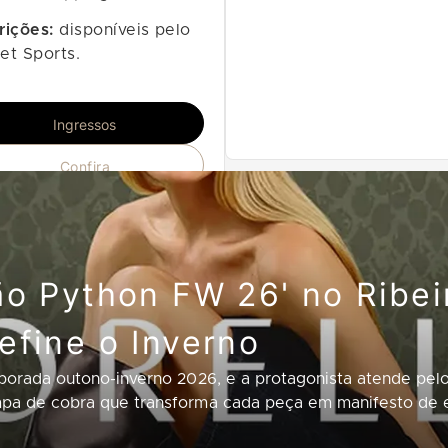
rições:
disponíveis pelo
et Sports.
Ingressos
Confira
ão Python FW 26' no Ribe
efine o Inverno
emporada outono-inverno 2026, e a protagonista atende 
mpa de cobra que transforma cada peça em manifesto de e