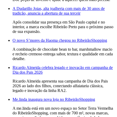
A Dudarillo Joias, alta joalheria com mais de 30 anos de
tradição, anuncia a abertura de sua terceir
Após consolidar sua presença em São Paulo capital e no
interior, a marca escolhe Ribeirão Preto para o próximo passo
de sua expansão.
O novo S’mores da Haoma chegou no RibeirãoShopping
A combinação de chocolate bean to bar, marshmallow macio
e recheio cremoso entrega sabor, textura e qualidade em cada
detalhe.
Ricardo Almeida celebra legado e inovação em campanha de
Dia dos Pais 2026
Ricardo Almeida apresenta sua campanha de Dia dos Pais
2026 ao lado dos filhos, conectando alfaiataria clássica,
legado e inovação da linha RA2.
Me.linda inaugura nova loja no RibeirãoShopping
A me.linda está em um novo espaço no Setor Terra Vermelha
do RibeirãoShopping, com mais de 700 m², novas marcas,