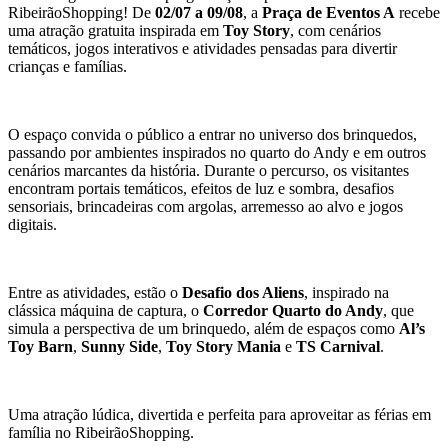
RibeirãoShopping! De
02/07 a 09/08
, a
Praça de Eventos A
recebe
uma atração gratuita inspirada em
Toy Story
, com cenários
temáticos, jogos interativos e atividades pensadas para divertir
crianças e famílias.
O espaço convida o público a entrar no universo dos brinquedos,
passando por ambientes inspirados no quarto do Andy e em outros
cenários marcantes da história. Durante o percurso, os visitantes
encontram portais temáticos, efeitos de luz e sombra, desafios
sensoriais, brincadeiras com argolas, arremesso ao alvo e jogos
digitais.
Entre as atividades, estão o
Desafio dos Aliens
, inspirado na
clássica máquina de captura, o
Corredor Quarto do Andy
, que
simula a perspectiva de um brinquedo, além de espaços como
Al’s
Toy Barn
,
Sunny Side
,
Toy Story Mania
e
TS Carnival
.
Uma atração lúdica, divertida e perfeita para aproveitar as férias em
família no RibeirãoShopping.