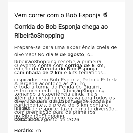
Vem correr com o Bob Esponja 🍍
Corrida do Bob Esponja chega ao
RibeirãoShopping
Prepare-se para uma experiência cheia de
diversão! No dia
9 de agosto
, o
RibeirãoShopping recebe a primeira
O evento conta com
corrida de 5 km
,
edição da
Corrida do Bob Esponja
.
caminhada de 2 km
e kits temáticos
inspirados em Bob Esponja, Patrick Estrela
A largada acontece às
7h
, no
e toda a turma da Fenda do Biquíni,
estacionamento do RibeirãoShopping.
tornando a experiência ainda mais
Além da medalha exclusiva para todos os
divertida para participantes de todas as
Garanta sua inscrição e venha viver uma
participantes, a prova de 5 km contará
idades.
manhã de esporte, lazer e muita diversão
com premiação para os primeiros
no RibeirãoShopping.
colocados.
Data:
9 de agosto de 2026
Horário:
7h