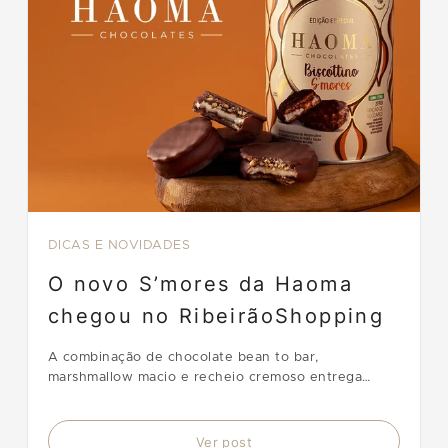
DICAS E NOVIDADES
O novo S’mores da Haoma
chegou no RibeirãoShopping
A combinação de chocolate bean to bar,
marshmallow macio e recheio cremoso entrega
sabor, textura e qualidade em cada detalhe.
Ver post