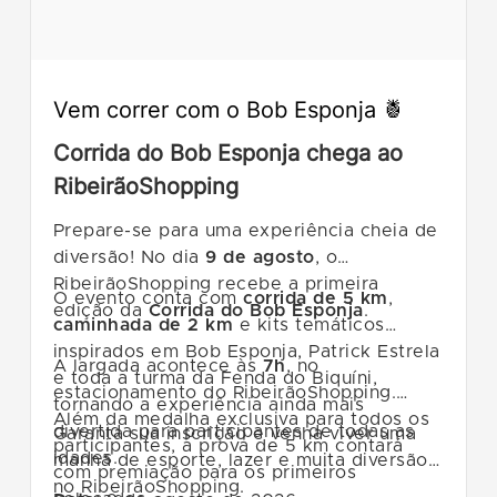
Vem correr com o Bob Esponja 🍍
Corrida do Bob Esponja chega ao
RibeirãoShopping
Prepare-se para uma experiência cheia de
diversão! No dia
9 de agosto
, o
RibeirãoShopping recebe a primeira
O evento conta com
corrida de 5 km
,
edição da
Corrida do Bob Esponja
.
caminhada de 2 km
e kits temáticos
inspirados em Bob Esponja, Patrick Estrela
A largada acontece às
7h
, no
e toda a turma da Fenda do Biquíni,
estacionamento do RibeirãoShopping.
tornando a experiência ainda mais
Além da medalha exclusiva para todos os
divertida para participantes de todas as
Garanta sua inscrição e venha viver uma
participantes, a prova de 5 km contará
idades.
manhã de esporte, lazer e muita diversão
com premiação para os primeiros
no RibeirãoShopping.