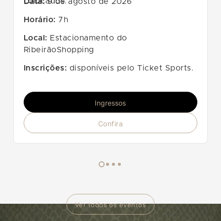
colocados.
Data:
9 de agosto de 2026
Horário:
7h
Local:
Estacionamento do
RibeirãoShopping
Inscrições:
disponíveis pelo Ticket Sports.
Ingressos
Confira
Ver todos os eventos