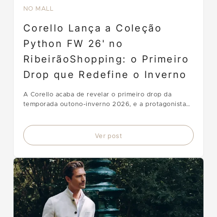
NO MALL
Corello Lança a Coleção
Python FW 26' no
RibeirãoShopping: o Primeiro
Drop que Redefine o Inverno
A Corello acaba de revelar o primeiro drop da
temporada outono-inverno 2026, e a protagonista
atende pelo nome de Python. A coleção NEW CODE
chega ao RibeirãoShopping com um print exclusivo
de estampa de cobra que transforma cada peça em
Ver post
manifesto de esti