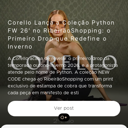
Corello Lança a Coleção Python
FW 26' no RibeirãoShopping: o
Primeiro Drop que Redefine o
Inverno
A Corello acaba de revelar o primeiro drop da
temporada outono-inverno 2026, e a protagonista
atende pelo nome de Python. A coleção NEW
CODE chega ao RibeirãoShopping com um print
exclusivo de estampa de cobra que transforma
cada peça em manifesto de esti
Ver post