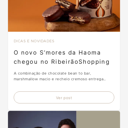
DICAS E NOVIDADES
O novo S’mores da Haoma
chegou no RibeirãoShopping
A combinação de chocolate bean to bar,
marshmallow macio e recheio cremoso entrega
sabor, textura e qualidade em cada detalhe.
Ver post