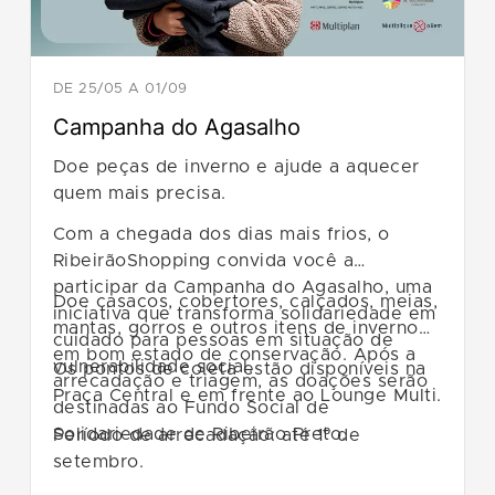
DE 25/05 A 01/09
Campanha do Agasalho
Doe peças de inverno e ajude a aquecer
quem mais precisa.
Com a chegada dos dias mais frios, o
RibeirãoShopping convida você a
participar da Campanha do Agasalho, uma
Doe casacos, cobertores, calçados, meias,
iniciativa que transforma solidariedade em
mantas, gorros e outros itens de inverno
cuidado para pessoas em situação de
em bom estado de conservação. Após a
vulnerabilidade social.
Os pontos de coleta estão disponíveis na
arrecadação e triagem, as doações serão
Praça Central e em frente ao Lounge Multi.
destinadas ao Fundo Social de
Solidariedade de Ribeirão Preto.
Período de arrecadação: até 1º de
setembro.