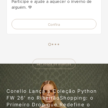
Participe e ajude a aquecer o inverno de
alguém. 💚
Confira
Ver todos os eventos
Corello Lança a Coleção Python
FW 26' no RibeirãoShopping: o
Primeiro Drop que Redefine o