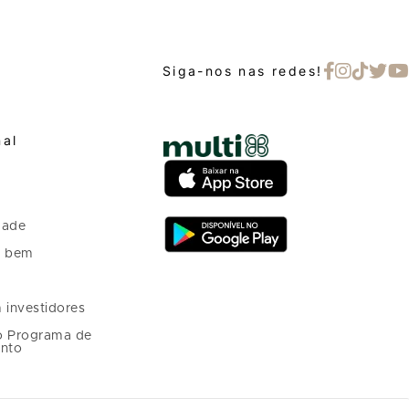
Siga-nos nas redes!
nal
dade
o bem
 investidores
o Programa de
nto