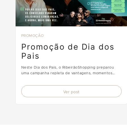
PROMOÇÃO
Promoção de Dia dos
Pais
Neste Dia dos Pais, o RibeirãoShopping preparou
uma campanha repleta de vantagens, momentos
para compartilhar e oportunidades de ganhar
prêmios.
Ver post