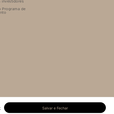
 investidores
o Programa de
nto
Salvar e Fechar
r