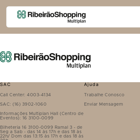
SAC
Ajuda
Call Center: 4003-4134
Trabalhe Conosco
SAC: (16) 3902-1060
Enviar Mensagem
Informações Multiplan Hall (Centro de
Eventos): 16 3100-0099
Bilheteria 16 3100-0099 Ramal 3 - de
Seg a Sab - das 14 às 17h e das 18 às
22h/ Dom das 13:15 às 17h e das 18 às