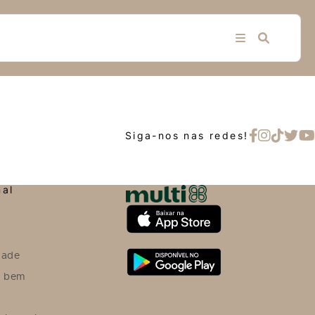
Siga-nos nas redes!
nal
dade
o bem