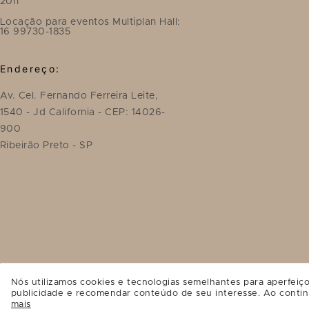
20h
Locação para eventos Multiplan Hall:
16 99730-1835
Endereço:
Av. Cel. Fernando Ferreira Leite,
1540 - Jd California - CEP: 14026-
900
Ribeirão Preto - SP
SAIBA COMO CHEGAR
Nós utilizamos cookies e tecnologias semelhantes para aperfeiço
publicidade e recomendar conteúdo de seu interesse. Ao contin
mais