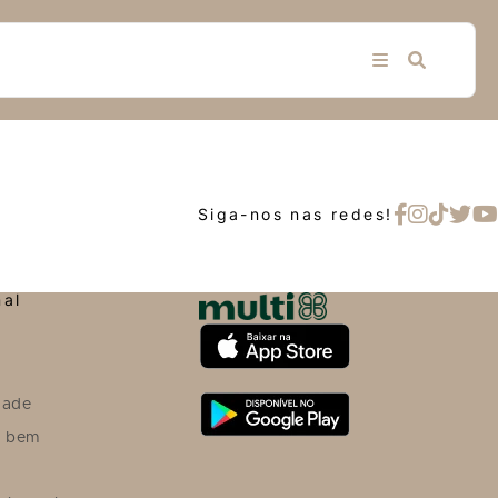
Siga-nos nas redes!
nal
dade
o bem