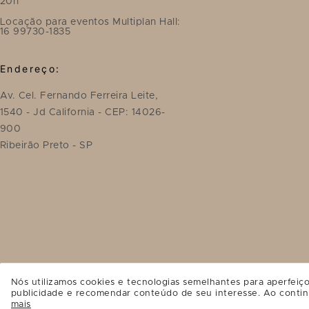
20h
Locação para eventos Multiplan Hall:
16 99730-1835
Endereço:
Av. Cel. Fernando Ferreira Leite,
1540 - Jd California - CEP: 14026-
900
Ribeirão Preto - SP
SAIBA COMO CHEGAR
Nós utilizamos cookies e tecnologias semelhantes para aperfeiço
publicidade e recomendar conteúdo de seu interesse. Ao contin
mais