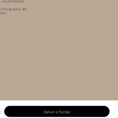
 investidores
o Programa de
nto
Salvar e Fechar
r