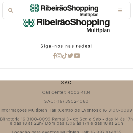
Siga-nos nas redes!
SAC
Call Center: 4003-4134
SAC: (16) 3902-1060
Informações Multiplan Hall (Centro de Eventos): 16 3100-0099
Bilheteria 16 3100-0099 Ramal 3 - de Seg a Sab - das 14 às 17h
e das 18 às 22h/ Dom das 13:15 às 17h e das 18 às 20h
Locação para eventos Multiplan Hall: 16 99730-1835