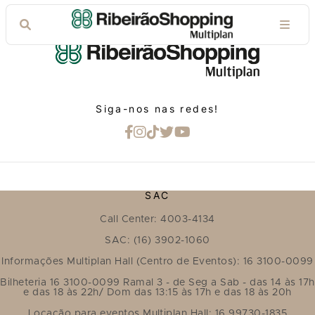
Siga-nos nas redes!
SAC
Call Center: 4003-4134
SAC: (16) 3902-1060
Informações Multiplan Hall (Centro de Eventos): 16 3100-0099
Bilheteria 16 3100-0099 Ramal 3 - de Seg a Sab - das 14 às 17h
e das 18 às 22h/ Dom das 13:15 às 17h e das 18 às 20h
Locação para eventos Multiplan Hall: 16 99730-1835