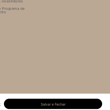
 investidores
o Programa de
nto
Salvar e Fechar
r