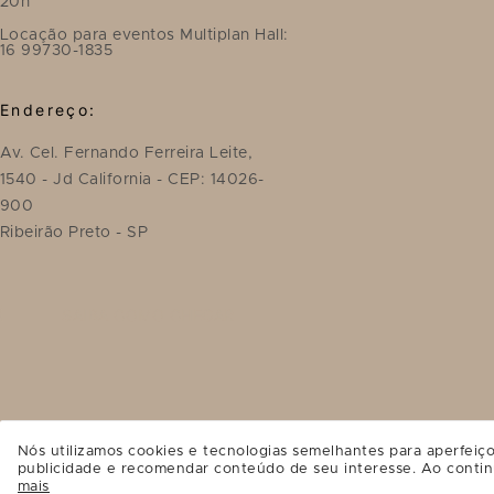
20h
Locação para eventos Multiplan Hall:
16 99730-1835
Endereço:
Av. Cel. Fernando Ferreira Leite,
1540 - Jd California - CEP: 14026-
900
Ribeirão Preto - SP
SAIBA COMO CHEGAR
Nós utilizamos cookies e tecnologias semelhantes para aperfeiço
publicidade e recomendar conteúdo de seu interesse. Ao contin
mais