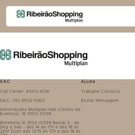
SAC
Ajuda
Call Center: 4003-4134
Trabalhe Conosco
SAC: (16) 3902-1060
Enviar Mensagem
Informações Multiplan Hall (Centro de
Eventos): 16 3100-0099
Bilheteria 16 3100-0099 Ramal 3 - de
Seg a Sab - das 14 às 17h e das 18 às
22h/ Dom das 13:15 às 17h e das 18 às