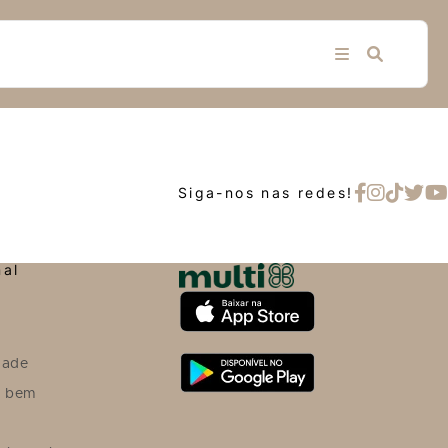
Siga-nos nas redes!
nal
dade
o bem